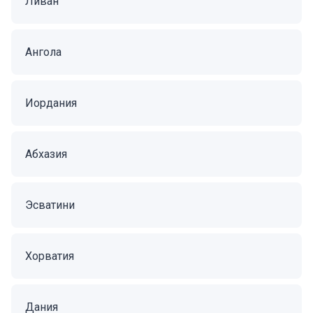
Ливан
Ангола
Иордания
Абхазия
Эсватини
Хорватия
Дания