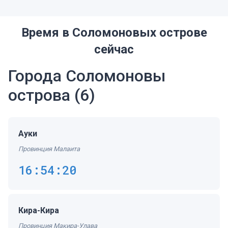
Время в Соломоновых острове
сейчас
Города Соломоновы
острова
(6)
Ауки
Провинция Малаита
16:54:20
Кира-Кира
Провинция Макира-Улава