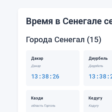
Время в Сенегале с
Города Сенегал
(15)
Дакар
Диурбель
Дакар
Диурбель
13:38:26
13:38:
Каэди
Кедугу
область Горголь
Кэдугу