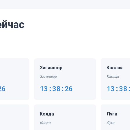
ейчас
Зигиншор
Каолак
Зигиншор
Каолак
26
13:38:26
13:38
Колда
Луга
Колда
Луга