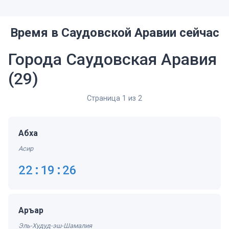
Время в Саудовской Аравии сейчас
Города Саудовская Аравия
(29)
Страница 1 из 2
Абха
Асир
22:19:27
Аръар
Эль-Худуд-эш-Шамалия