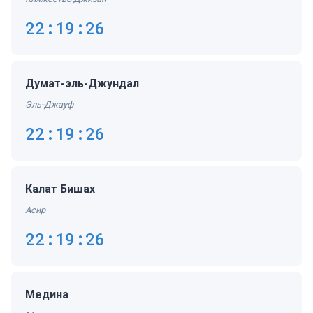
22:19:27
Думат-эль-Джундал
Эль-Джауф
22:19:27
Калат Бишах
Асир
22:19:27
Медина