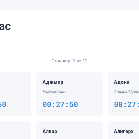
ас
Страница 1 из 12
Аджмер
Адони
Раджастхан
Андхра-Прад
50
00:27:50
00:27
Алвар
Алигарх