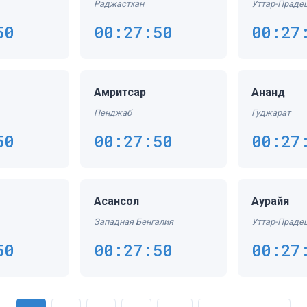
Раджастхан
Уттар-Праде
50
00:27:50
00:27
Амритсар
Ананд
Пенджаб
Гуджарат
50
00:27:50
00:27
Асансол
Аурайя
Западная Бенгалия
Уттар-Праде
50
00:27:50
00:27