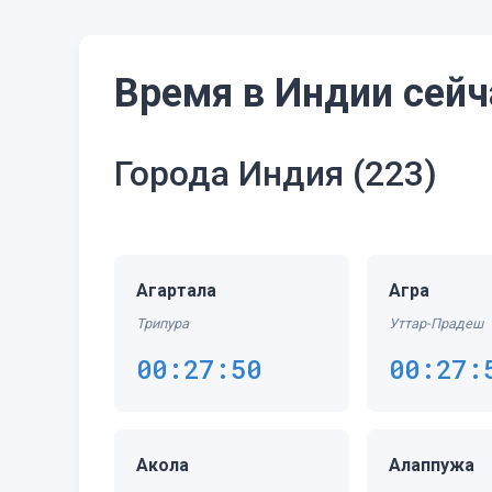
Время в Индии сейч
Города Индия
(223)
Агартала
Агра
Трипура
Уттар-Прадеш
00:27:50
00:27:
Акола
Алаппужа