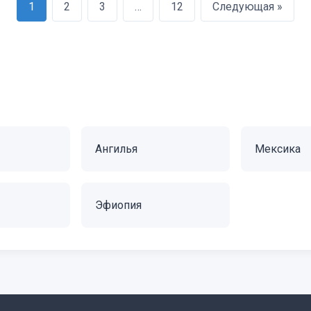
1
2
3
…
12
Следующая »
Ангилья
Мексика
Эфиопия