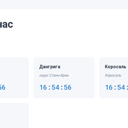
час
Дангрига
Коросаль
округ Станн-Крик
Коросаль
56
16:54:56
16:54