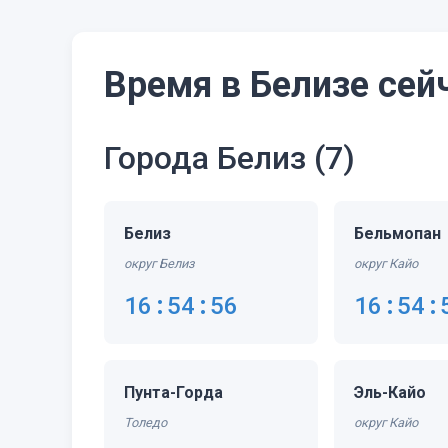
Время в Белизе сей
Города Белиз
(7)
Белиз
Бельмопан
округ Белиз
округ Кайо
16:54:56
16:54:
Пунта-Горда
Эль-Кайо
Толедо
округ Кайо